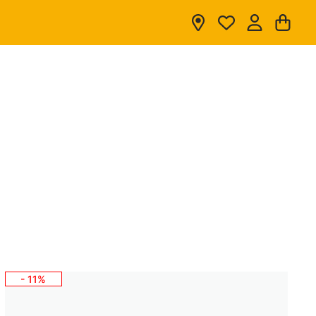
War
- 11%