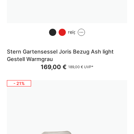
Greige
Stern Gartensessel Joris Bezug Ash light
Gestell Warmgrau
169,00 €
189,00 €
UVP*
- 21%