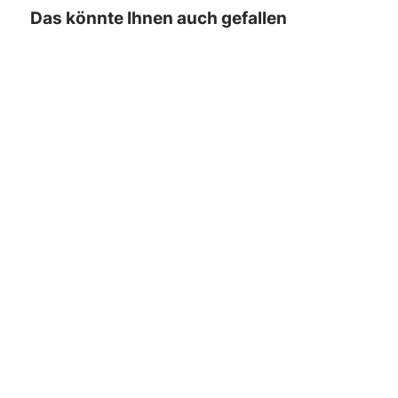
Das könnte Ihnen auch gefallen
- 10%
Stern
Stern Pflegemittel
250 ml
35,99 €
39,90 €