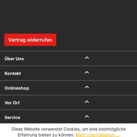
Vertrag widerrufen
Über Uns
Kontakt
Onlineshop
Vor Ort
Service
Diese Website verwendet Cookies, um eine bestmögliche
Datenschutz
Impressum
Erfahrung bieten zu können.
Mehr Informationen ...
AGB
AGB für Geschenkkarten
Datenschutzeinstellungen