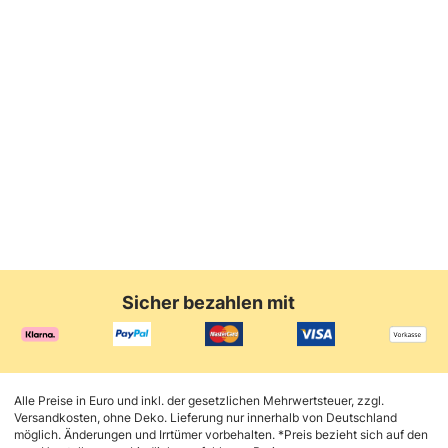
€
€
€
Karbon Gestell
€
Sesam Gestell
€
Silber Gestell
Sesam Gestel
€
Anthrazit
Greige
Weiß
Greige
Sicher bezahlen mit
Alle Preise in Euro und inkl. der gesetzlichen Mehrwertsteuer, zzgl.
Versandkosten, ohne Deko. Lieferung nur innerhalb von Deutschland
möglich. Änderungen und Irrtümer vorbehalten. *Preis bezieht sich auf den