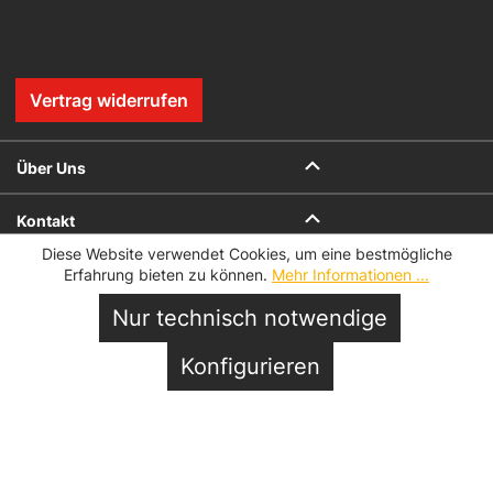
Vertrag widerrufen
Über Uns
Kontakt
Diese Website verwendet Cookies, um eine bestmögliche
Onlineshop
Erfahrung bieten zu können.
Mehr Informationen ...
Nur technisch notwendige
Vor Ort
In den Warenkorb
Konfigurieren
Service
Datenschutz
Impressum
AGB
AGB für Geschenkkarten
Datenschutzeinstellungen
© 2026 Hofmeister