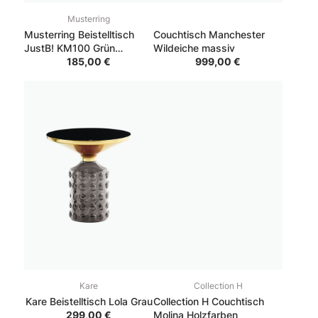
Musterring
Musterring Beistelltisch
Couchtisch Manchester
JustB! KM100 Grün
Wildeiche massiv
36.2*38.4*50
185,00 €
999,00 €
Kare
Collection H
Kare Beistelltisch Lola Grau
Collection H Couchtisch
299,00 €
Molina Holzfarben