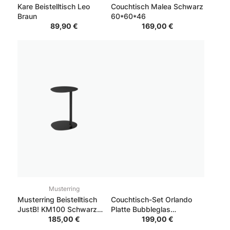
Kare Beistelltisch Leo
Couchtisch Malea Schwarz
Braun
60*60*46
89,90 €
169,00 €
Musterring
Musterring Beistelltisch
Couchtisch-Set Orlando
JustB! KM100 Schwarz
Platte Bubbleglas
36.2*38.4*50
185,00 €
Dunkelgrau Gestell
199,00 €
Schwarz 80*120*40