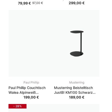
Gestell Schwarz
299,00 €
79,99 €
97,00 €
70*110*40
Paul Phillip
Musterring
Paul Phillip Couchtisch
Musterring Beistelltisch
Walea Alpinweiß
JustB! KM100 Schwarz
Absetzung Schwarz matt
199,00 €
36.2*38.4*60
189,00 €
Catania Eiche Nachbildung
- 28%