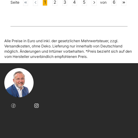
Seite
Seite
Seite
Seite
Seite
Seite
1
2
3
4
5
6
Seite
von
Alle Preise in Euro und inkl. der gesetzlichen Mehrwertsteuer, zzgl.
Versandkosten, ohne Deko. Lieferung nur innerhalb von Deutschland
möglich. Änderungen und Irrtümer vorbehalten. *Preis bezieht sich auf den
vom Hersteller unverbindlich empfohlenen Preis.