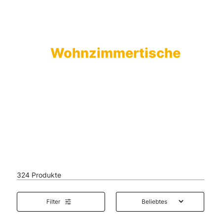
alt springen
Wohnzimmertische
Couchtische
Beistelltisch
e
324 Produkte
Filter