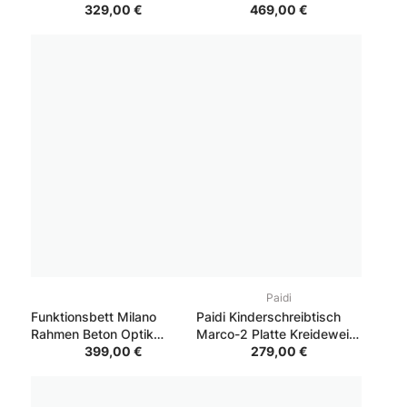
Plankeneiche Nachbildung
329,00 €
Korpus Schwarz 90x200
469,00 €
cm
Paidi
Funktionsbett Milano
Paidi Kinderschreibtisch
Rahmen Beton Optik
Marco-2 Platte Kreideweiß,
Schubkasten Weiß Kopfteil
399,00 €
Gestell Silber
279,00 €
Weiß 120x200 cm