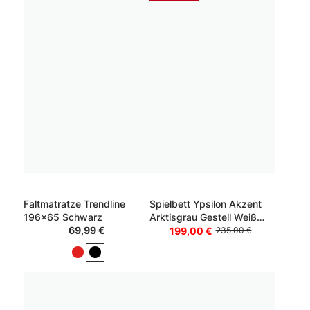
Faltmatratze Trendline
Spielbett Ypsilon Akzent
196x65 Schwarz
Arktisgrau Gestell Weiß
69,99 €
Himmel Grau mit
199,00 €
235,00 €
Sternenmuster 90x200 cm