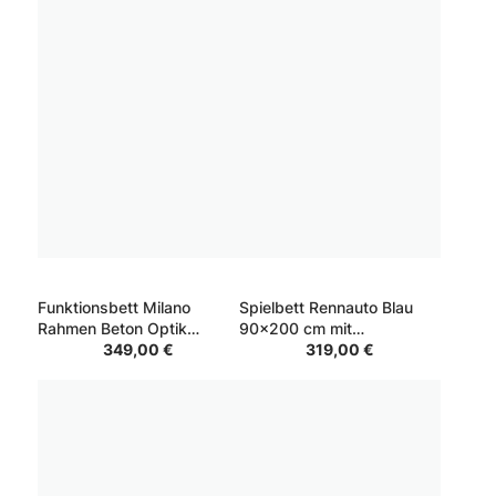
Funktionsbett Milano
Spielbett Rennauto Blau
Rahmen Beton Optik
90x200 cm mit
Schubkasten Weiß Kopfteil
349,00 €
Beleuchtung
319,00 €
Weiß 90x200 cm