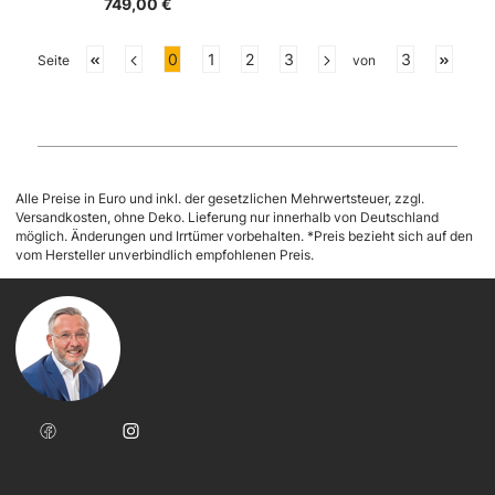
749,00 €
Seite
Seite
Seite
Seite
Seite
0
1
2
3
3
Seite
von
Alle Preise in Euro und inkl. der gesetzlichen Mehrwertsteuer, zzgl.
Versandkosten, ohne Deko. Lieferung nur innerhalb von Deutschland
möglich. Änderungen und Irrtümer vorbehalten. *Preis bezieht sich auf den
vom Hersteller unverbindlich empfohlenen Preis.