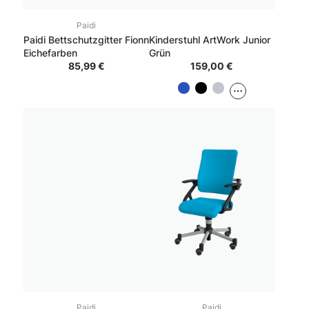
Paidi
Paidi Bettschutzgitter Fionn
Kinderstuhl ArtWork Junior
Eichefarben
Grün
85,99 €
159,00 €
Paidi
Paidi