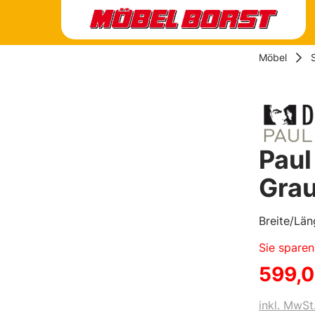
Möbel
Paul
Gra
Breite/Lä
Sie spare
599,0
inkl. MwSt