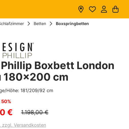
Du hast 0 
War
Schlafzimmer
Betten
Boxspringbetten
 Phillip Boxbett London
u 180x200 cm
nge/Höhe: 181/209/92 cm
n
50%
0 €
1.198,00 €
. zzgl. Versandkosten