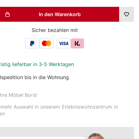
t Anzahl: Gib den gewünschten Wert ein
In den Warenkorb
Sicher bezahlen mit
ristig lieferbar in 3-5 Werktagen
spedition bis in die Wohnung
hre Möbel Borst
mehr Auswahl in unserem Erlebniswohnzentrum in
en