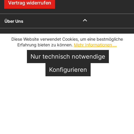
Vertrag widerrufen
Über Uns
Kontakt
Diese Website verwendet Cookies, um eine bestmögliche
Erfahrung bieten zu können.
Mehr Informationen ...
Onlineshop
Nur technisch notwendige
Vor Ort
In den Warenkorb
Konfigurieren
Service
Datenschutz
Impressum
AGB
AGB für Geschenkkarten
Datenschutzeinstellungen
© 2026 Hofmeister