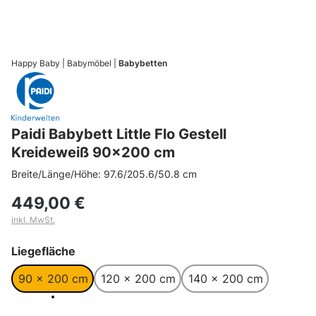
GRATISVERSAND
NUR ONLINE
Happy Baby
Babymöbel
Babybetten
Paidi Babybett Little Flo Gestell
Kreideweiß 90x200 cm
Breite/Länge/Höhe: 97.6/205.6/50.8 cm
449,00 €
inkl. MwSt.
auswählen
Liegefläche
90 x 200 cm
120 x 200 cm
140 x 200 cm