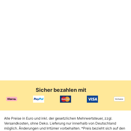
Agave Green
anthrazit
anthrazit
anthrazit
29,95 €
99,95 €
44,95 €
69,95 €
Sicher bezahlen mit
Alle Preise in Euro und inkl. der gesetzlichen Mehrwertsteuer, zzgl.
Versandkosten, ohne Deko. Lieferung nur innerhalb von Deutschland
möglich. Änderungen und Irrtümer vorbehalten. *Preis bezieht sich auf den