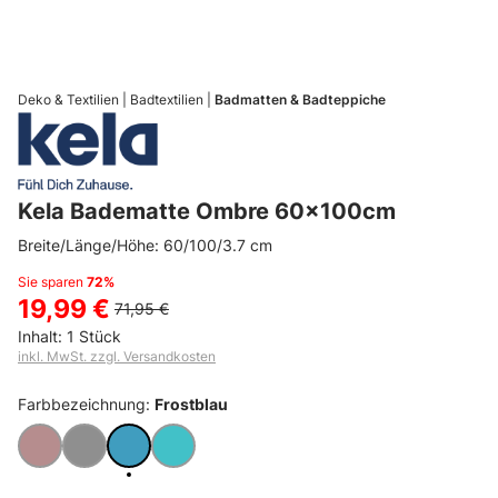
WERBUNG
Deko & Textilien
Badtextilien
Badmatten & Badteppiche
Kela Badematte Ombre 60x100cm
Breite/Länge/Höhe: 60/100/3.7 cm
Sie sparen
72%
19,99 €
71,95 €
Inhalt:
1 Stück
inkl. MwSt. zzgl. Versandkosten
Farbbezeichnung:
Frostblau
Altrosa
Felsgrau
Frostblau
Jadegrün