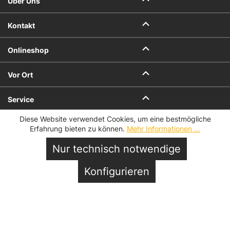
Über Uns
Kontakt
Onlineshop
Vor Ort
Service
Diese Website verwendet Cookies, um eine bestmögliche
Datenschutz
Impressum
Erfahrung bieten zu können.
Mehr Informationen ...
AGB
AGB für Geschenkkarten
Datenschutzeinstellungen
Nur technisch notwendige
© 2026 Hofmeister
In den Warenkorb
Konfigurieren