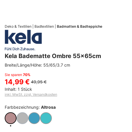
WERBUNG
Deko & Textilien
Badtextilien
Badmatten & Badteppiche
Kela Badematte Ombre 55x65cm
Breite/Länge/Höhe: 55/65/3.7 cm
Sie sparen
70%
14,99 €
49,95 €
Inhalt:
1 Stück
inkl. MwSt. zzgl. Versandkosten
Farbbezeichnung:
Altrosa
Altrosa
Felsgrau
Frostblau
Jadegrün
(Diese Option ist zurzeit nicht verfügbar.)