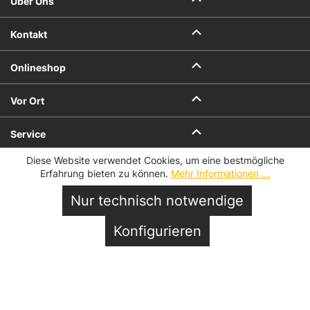
Über Uns
Kontakt
Onlineshop
Vor Ort
Service
Diese Website verwendet Cookies, um eine bestmögliche
Datenschutz
Impressum
Erfahrung bieten zu können.
Mehr Informationen ...
AGB
AGB für Geschenkkarten
Datenschutzeinstellungen
Nur technisch notwendige
© 2026 Hofmeister
In den Warenkorb
Konfigurieren