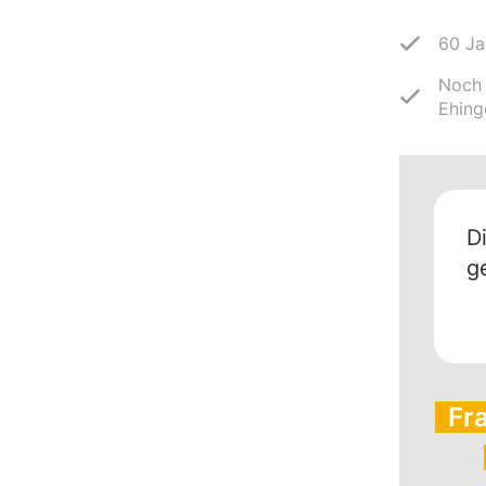
60 Ja
Noch 
Ehing
D
g
Fr