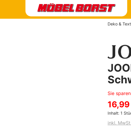
Deko & Texti
JOOP
Sch
Sie spare
16,99
Inhalt:
1 Stü
inkl. MwSt