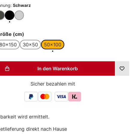
hnung:
Schwarz
me
graphit
Schwarz
Silber
ion ist zurzeit nicht verfügbar.)
auswählen
größe (cm)
80x150
30x50
50x100
t Anzahl: Gib den gewünschten Wert ein
In den Warenkorb
Sicher bezahlen mit
barkeit wird ermittelt.
etlieferung direkt nach Hause