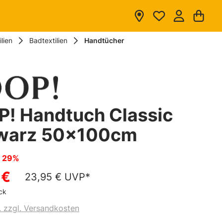
War
lien
Badtextilien
Handtücher
! Handtuch Classic
warz 50x100cm
n
29%
 €
23,95 €
UVP*
ck
. zzgl. Versandkosten