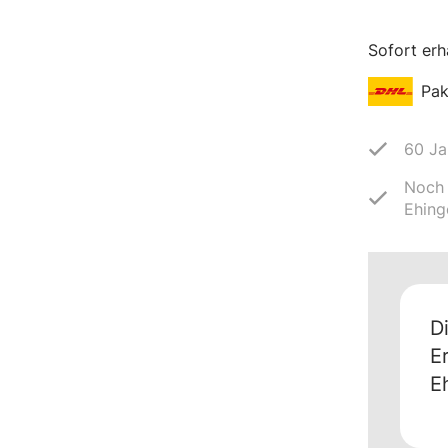
Sofort erh
Pak
60 Ja
Noch 
Ehing
D
E
E