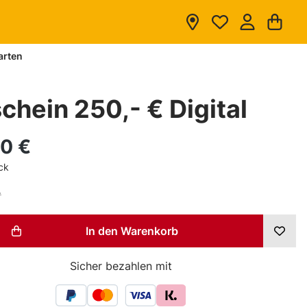
Du hast 0 
War
arten
chein 250,- € Digital
0 €
ck
.
t Anzahl: Gib den gewünschten Wert ein
In den Warenkorb
Sicher bezahlen mit