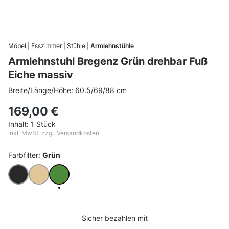
Möbel
Esszimmer
Stühle
Armlehnstühle
Armlehnstuhl Bregenz Grün drehbar Fuß
Eiche massiv
Breite/Länge/Höhe: 60.5/69/88 cm
169,00 €
Inhalt:
1 Stück
inkl. MwSt. zzgl. Versandkosten
Farbfilter:
Grün
Anthrazit
Beige
Grün
Sicher bezahlen mit