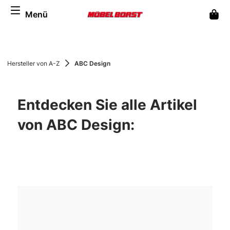
alt springen
Menü
Ware
Hersteller von A-Z
ABC Design
Entdecken Sie alle Artikel
von ABC Design: