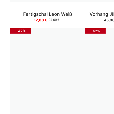
Fertigschal Leon Weiß
Vorhang J!
12,00 €
45,0
24,99 €
- 42%
- 42%