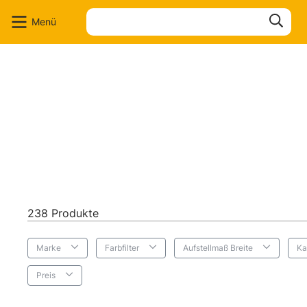
en
Zur Suche springen
Menü
238 Produkte
Marke
Farbfilter
Aufstellmaß Breite
Ka
Preis