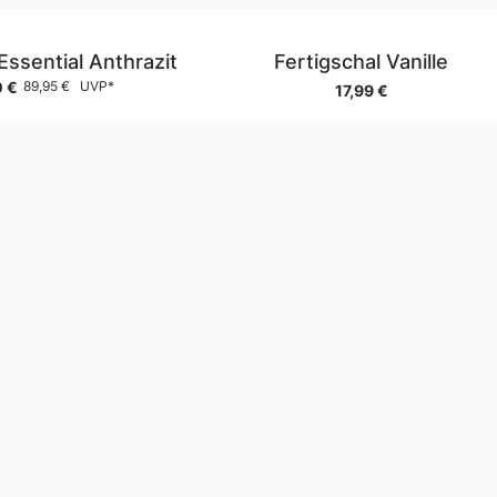
Essential Anthrazit
Fertigschal Vanille
0 €
89,95 €
UVP*
17,99 €