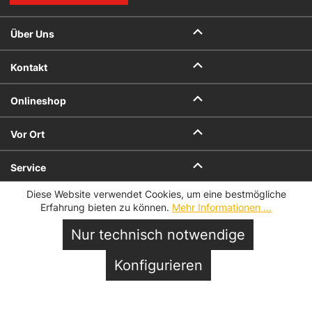
Über Uns
Kontakt
Onlineshop
Vor Ort
Service
Diese Website verwendet Cookies, um eine bestmögliche
Datenschutz
Impressum
Erfahrung bieten zu können.
Mehr Informationen ...
AGB
AGB für Geschenkkarten
Datenschutzeinstellungen
Nur technisch notwendige
© 2026 Hofmeister
In den Warenkorb
Konfigurieren