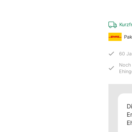
Kurzf
Pak
60 Ja
Noch 
Ehing
D
E
E