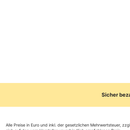
Kela Pfanne Flavoria
34,99 €
46,95 €
UVP*
Sicher bez
Alle Preise in Euro und inkl. der gesetzlichen Mehrwertsteuer, z