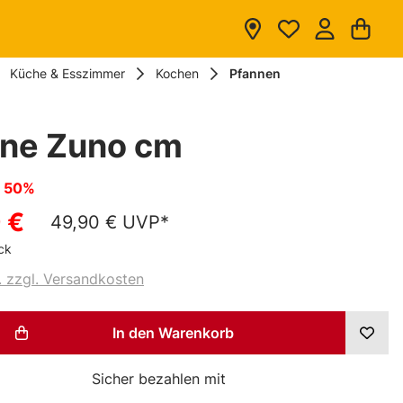
Du hast 0 
War
Küche & Esszimmer
Kochen
Pfannen
nne Zuno cm
n
50%
 €
49,90 €
UVP*
ck
. zzgl. Versandkosten
t Anzahl: Gib den gewünschten Wert ein
In den Warenkorb
Sicher bezahlen mit