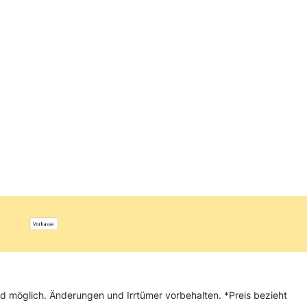
Pfanne BBQ
29,99 €
and möglich. Änderungen und Irrtümer vorbehalten. *Preis bezieht