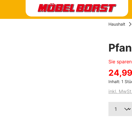
Haushalt
Pfa
Sie spare
24,99
Inhalt:
1 Stü
inkl. MwSt
Produk