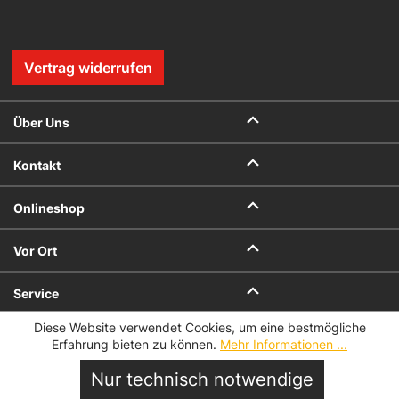
Vertrag widerrufen
Über Uns
Kontakt
Onlineshop
Vor Ort
Service
Diese Website verwendet Cookies, um eine bestmögliche
Datenschutz
Impressum
Erfahrung bieten zu können.
Mehr Informationen ...
AGB
AGB für Geschenkkarten
Datenschutzeinstellungen
Nur technisch notwendige
© 2026 Hofmeister