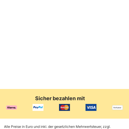
Brandon Bezug
Brandon Stoff
Brandon Stoff
Grau Gestell
129,00
grau
698,00 €
pearl
699,00 €
239,00
€
Schwarz
€
Sicher bezahlen mit
Alle Preise in Euro und inkl. der gesetzlichen Mehrwertsteuer, zzgl.